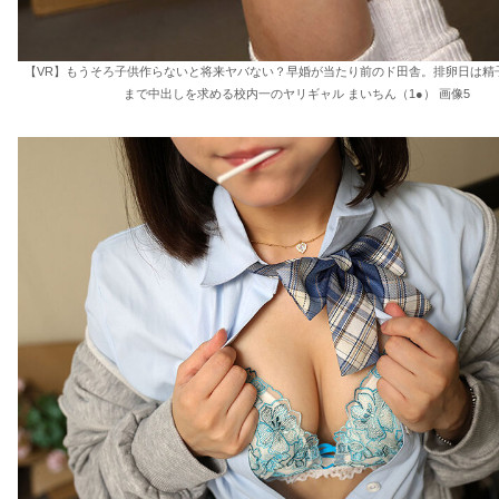
【VR】もうそろ子供作らないと将来ヤバない？早婚が当たり前のド田舎。排卵日は精
まで中出しを求める校内一のヤリギャル まいちん（1●） 画像5