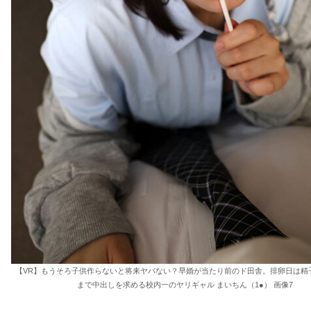
【VR】もうそろ子供作らないと将来ヤバない？早婚が当たり前のド田舎。排卵日は精
まで中出しを求める校内一のヤリギャル まいちん（1●） 画像7