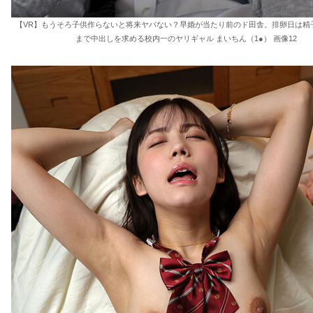
【VR】もうそろ子供作らないと将来ヤバない？早婚が当たり前のド田舎。排卵日は精
まで中出しを求める校内一のヤリギャル まいちん（1●） 画像12