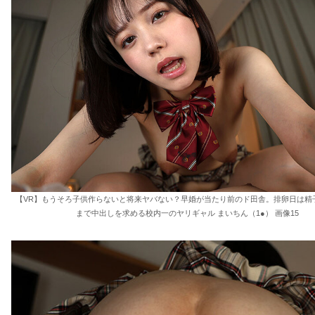
【VR】もうそろ子供作らないと将来ヤバない？早婚が当たり前のド田舎。排卵日は精
まで中出しを求める校内一のヤリギャル まいちん（1●） 画像15