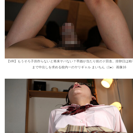
【VR】もうそろ子供作らないと将来ヤバない？早婚が当たり前のド田舎。排卵日は精
まで中出しを求める校内一のヤリギャル まいちん（1●） 画像16