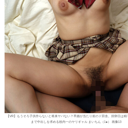
【VR】もうそろ子供作らないと将来ヤバない？早婚が当たり前のド田舎。排卵日は精
まで中出しを求める校内一のヤリギャル まいちん（1●） 画像13