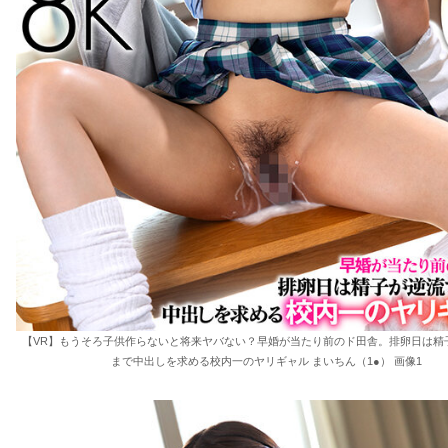
【VR】もうそろ子供作らないと将来ヤバない？早婚が当たり前のド田舎。排卵日は精
まで中出しを求める校内一のヤリギャル まいちん（1●） 画像1