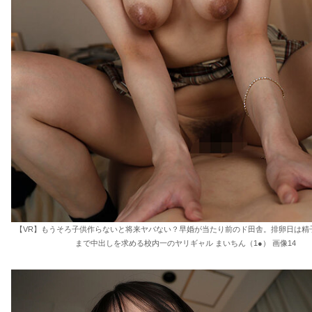
【VR】もうそろ子供作らないと将来ヤバない？早婚が当たり前のド田舎。排卵日は精
まで中出しを求める校内一のヤリギャル まいちん（1●） 画像14