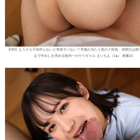
【VR】もうそろ子供作らないと将来ヤバない？早婚が当たり前のド田舎。排卵日は精
まで中出しを求める校内一のヤリギャル まいちん（1●） 画像10