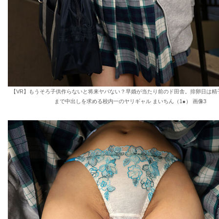
【VR】もうそろ子供作らないと将来ヤバない？早婚が当たり前のド田舎。排卵日は精
まで中出しを求める校内一のヤリギャル まいちん（1●） 画像3