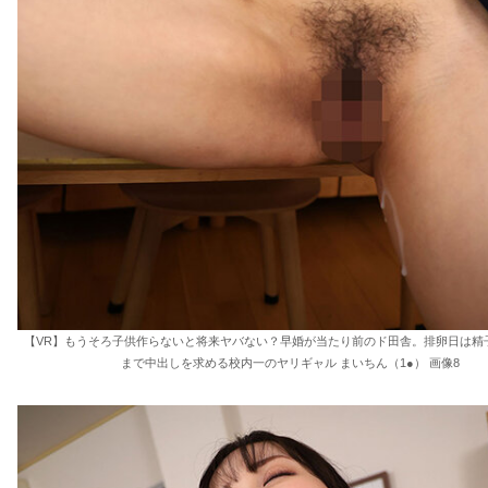
【VR】もうそろ子供作らないと将来ヤバない？早婚が当たり前のド田舎。排卵日は精
まで中出しを求める校内一のヤリギャル まいちん（1●） 画像8