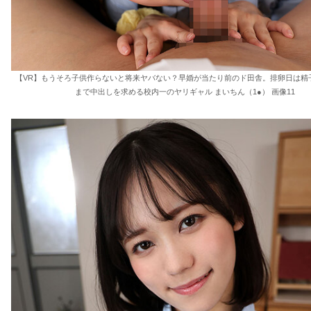
【VR】もうそろ子供作らないと将来ヤバない？早婚が当たり前のド田舎。排卵日は精
まで中出しを求める校内一のヤリギャル まいちん（1●） 画像11