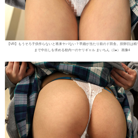
【VR】もうそろ子供作らないと将来ヤバない？早婚が当たり前のド田舎。排卵日は精
まで中出しを求める校内一のヤリギャル まいちん（1●） 画像4