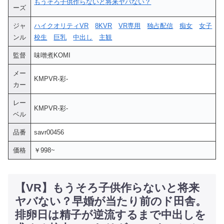
もうそろ子供作らないと将来ヤバない？
ーズ
ジャ
ハイクオリティVR
8KVR
VR専用
独占配信
痴女
女子
ンル
校生
巨乳
中出し
主観
監督
味噌煮KOMI
メー
KMPVR-彩-
カー
レー
KMPVR-彩-
ベル
品番
savr00456
価格
￥998~
【VR】もうそろ子供作らないと将来
ヤバない？早婚が当たり前のド田舎。
排卵日は精子が逆流するまで中出しを