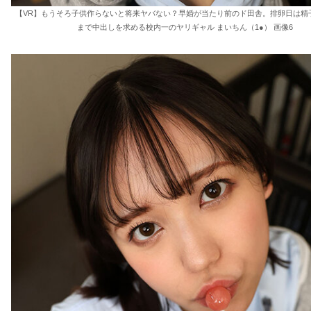
【VR】もうそろ子供作らないと将来ヤバない？早婚が当たり前のド田舎。排卵日は精
まで中出しを求める校内一のヤリギャル まいちん（1●） 画像6