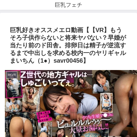
巨乳フェチ
巨乳好きオススメエロ動画【【VR】もう
そろ子供作らないと将来ヤバない？早婚が
当たり前のド田舎。排卵日は精子が逆流す
るまで中出しを求める校内一のヤリギャル
まいちん（1●）savr00456】
8KVR