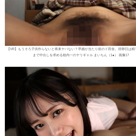
【VR】もうそろ子供作らないと将来ヤバない？早婚が当たり前のド田舎。排卵日は精
まで中出しを求める校内一のヤリギャル まいちん（1●） 画像17