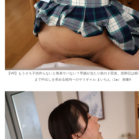
【VR】もうそろ子供作らないと将来ヤバない？早婚が当たり前のド田舎。排卵日は精
まで中出しを求める校内一のヤリギャル まいちん（1●） 画像9