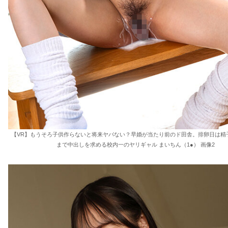
【VR】もうそろ子供作らないと将来ヤバない？早婚が当たり前のド田舎。排卵日は精
まで中出しを求める校内一のヤリギャル まいちん（1●） 画像2