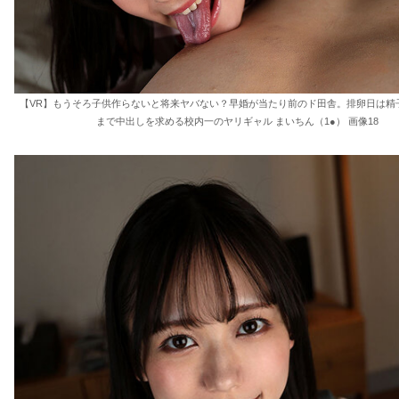
【VR】もうそろ子供作らないと将来ヤバない？早婚が当たり前のド田舎。排卵日は精
まで中出しを求める校内一のヤリギャル まいちん（1●） 画像18